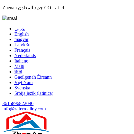
Zhenan جديد المعادن CO . ، Ltd .
لغة
عربي
English
magyar
Latviešu
Français
Nederlands
Italiano
Malti
বাংলা
Gaeilgenah Éireann
Việt Nam
Svenska
Srbija jezik (latinica)
8615896822096
info@zaferroalloy.com